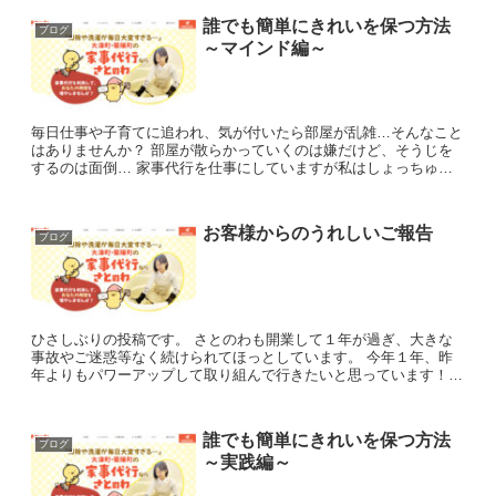
誰でも簡単にきれいを保つ方法
ブログ
～マインド編～
毎日仕事や子育てに追われ、気が付いたら部屋が乱雑…そんなこと
はありませんか？ 部屋が散らかっていくのは嫌だけど、そうじを
するのは面倒… 家事代行を仕事にしていますが私はしょっちゅう
思っています。 ではなぜ面倒と感じるのか？...
お客様からのうれしいご報告
ブログ
ひさしぶりの投稿です。 さとのわも開業して１年が過ぎ、大きな
事故やご迷惑等なく続けられてほっとしています。 今年１年、昨
年よりもパワーアップして取り組んで行きたいと思っています！
皆様どうぞよろしくお願いいたします！ ...
誰でも簡単にきれいを保つ方法
ブログ
～実践編～