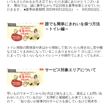
いつもさとのわをお引き立てをいただき誠にありがとうございま
す。 弊社では、誠に勝手ながら下記日程を夏季休業とさせていた
だきます。 ■夏季休業期間 2023年8月12日(土) ～ 8月20日(日)
休業期間中に...
誰でも簡単にきれいを保つ方法
ブログ
～トイレ編～
トイレ掃除の際便器や床ばかり掃除して気づいたら掃き出し窓や棚
などほこりまみれになっていることありませんか？ 少しほこりが
たまっているくらいならトイレシートや雑巾でふきとってもきれい
に仕上がるのですが、ほこりが目に見えて溜まっているとい...
サービス対象エリアについて
ブログ
早いものでオープンから3か月ほど経ちました。 最近よくお問い合
わせいただいているのが 「大津町と菊陽町しか来てくれない
の？」 「知り合いが家事代行サービスを探しているけど熊本市内
なんだよね。」 という内容です。 ...